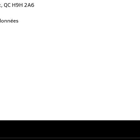
x, QC H9H 2A6
rdonnées