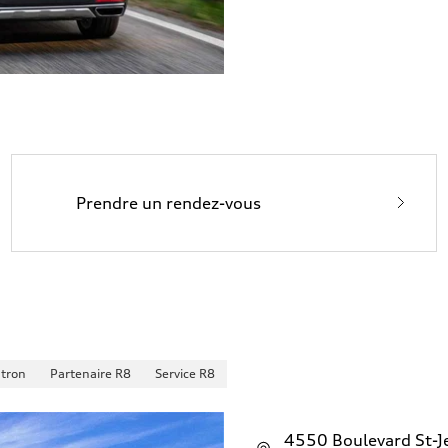
Prendre un rendez-vous
-tron
Partenaire R8
Service R8
4550 Boulevard St-J