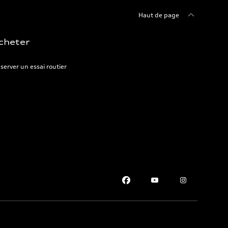
Haut de page
cheter
server un essai routier
Please select country