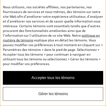
Nous utilisons, nos sociétés affiliées, nos partenaires, nos
Écran central
fournisseurs de services et nous-mêmes, des témoins sur notre
site Web afin d’améliorer votre expérience utilisateur, d’analyser
Interface numérique
et d’améliorer nos services et de savoir quelle information vous
intéresse. Certains témoins sont essentiels tandis que d’autres
Puissance moteur
procurent des fonctionnalités améliorées ainsi que de
l’information sur l’utilisation de ce site Web. Notre
politique en
matière de témoins
explique plus en détail les témoins. Vous
pouvez modifier vos préférences à tout moment en cliquant sur «
Audi Q5 2024
Paramètres des témoins » dans le pied de page. Sélectionnez «
Accepter tous les témoins » pour continuer à naviguer en
utilisant tous les témoins ou sélectionnez « Gérer les témoins »
10 haut-parleurs
pour modifier vos préférences.
Option
Accepter tous les témoins
273 lb-pi
10,1 po
Gérer les témoins
Classique